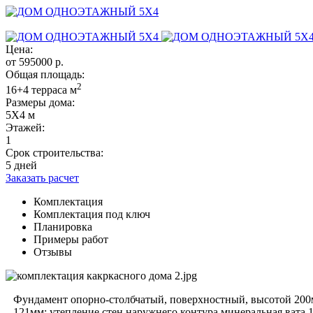
Цена:
от
595000
р.
Общая площадь:
2
16+4 терраса м
Размеры дома:
5Х4 м
Этажей:
1
Срок строительства:
5 дней
Заказать расчет
Комплектация
Комплектация под ключ
Планировка
Примеры работ
Отзывы
Фундамент опорно-столбчатый, поверхностный, высотой 200
121мм; утепление стен наружнего контура минеральная вата 