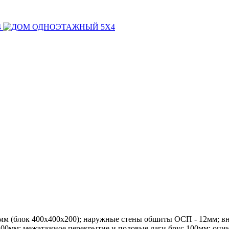
мм (блок 400х400х200); наружные стены обшиты ОСП - 12мм; в
100мм; межэтажное перекрытие и половые лаги брус 100мм; оцин