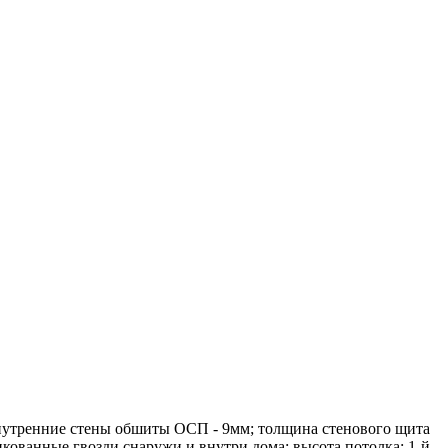
нутренние стены обшиты ОСП - 9мм; толщина стенового щита
кованные гвозди снаружи и внутри дома; высота потолка: 1-й