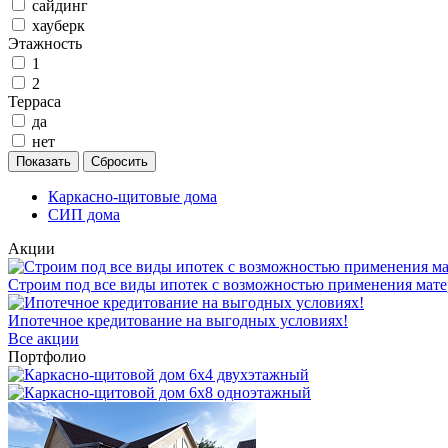
сайдинг
хауберк
Этажность
1
2
Терраса
да
нет
Каркасно-щитовые дома
СИП дома
Акции
Строим под все виды ипотек с возможностью применения мате
Ипотечное кредитование на выгодных условиях!
Все акции
Портфолио