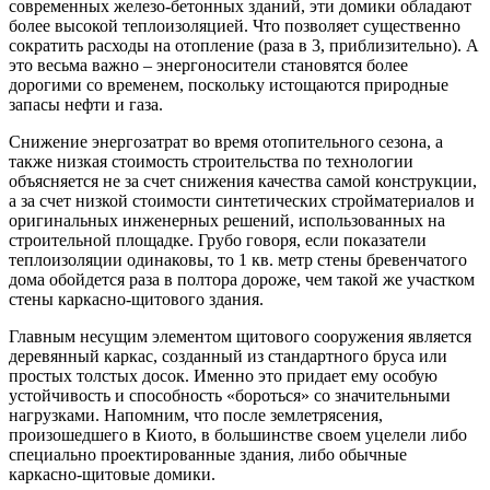
современных железо-бетонных зданий, эти домики обладают
более высокой теплоизоляцией. Что позволяет существенно
сократить расходы на отопление (раза в 3, приблизительно). А
это весьма важно – энергоносители становятся более
дорогими со временем, поскольку истощаются природные
запасы нефти и газа.
Снижение энергозатрат во время отопительного сезона, а
также низкая стоимость строительства по технологии
объясняется не за счет снижения качества самой конструкции,
а за счет низкой стоимости синтетических стройматериалов и
оригинальных инженерных решений, использованных на
строительной площадке. Грубо говоря, если показатели
теплоизоляции одинаковы, то 1 кв. метр стены бревенчатого
дома обойдется раза в полтора дороже, чем такой же участком
стены каркасно-щитового здания.
Главным несущим элементом щитового сооружения является
деревянный каркас, созданный из стандартного бруса или
простых толстых досок. Именно это придает ему особую
устойчивость и способность «бороться» со значительными
нагрузками. Напомним, что после землетрясения,
произошедшего в Киото, в большинстве своем уцелели либо
специально проектированные здания, либо обычные
каркасно-щитовые домики.