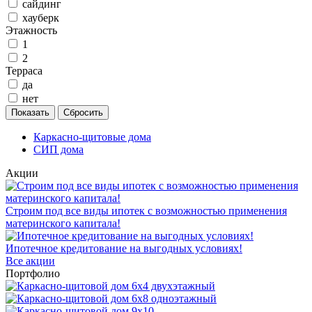
сайдинг
хауберк
Этажность
1
2
Терраса
да
нет
Каркасно-щитовые дома
СИП дома
Акции
Строим под все виды ипотек с возможностью применения
материнского капитала!
Ипотечное кредитование на выгодных условиях!
Все акции
Портфолио