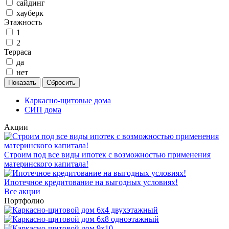
сайдинг
хауберк
Этажность
1
2
Терраса
да
нет
Каркасно-щитовые дома
СИП дома
Акции
Строим под все виды ипотек с возможностью применения
материнского капитала!
Ипотечное кредитование на выгодных условиях!
Все акции
Портфолио