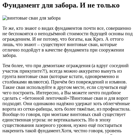
Фундамент для забора. И не только
Те же, кто знают о видах фундаментов почти все, совершенно
не беспокоятся о неподъёмной стоимости будущей основы под
ограждением. И не потому, что богаты, как Крез. А оттого
лишь, что знают – существуют винтовые сваи, которые
отлично подойдут в качестве фундамента при сооружении
забора.
Тем более, что при демонтаже ограждения (а вдруг соседний
участок прикупите?!), всегда можно аккуратно вынуть из
грунта винтовые сваи (которые кстати, одновременно и
столбиками являются). Причём без повреждений и изъянов.
Такие сваи используйте в другом месте, если случиться ещё
чего построить. Интересно, а Вы можете нечто подобное
сделать с «бетонной ленточкой»?Винтовые сваи и для ворот
подходят. Они одинаково надёжно удержат хоть облегчённые
ворота из сетки-рабицы, хоть более тяжёлые, из профнастила.
Вообще-то говоря, при монтаже винтовых свай существует
единственная угроза: не вертикальность. Но в эпоху
существования лазерного уровня, нужно ещё постараться
накренить такой фундамент.Хотя, честно говоря, уровень