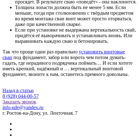
просядет. В результате сваю «поведёт» - она наклонится.
Толщина лопасти должна быть не менее 5 мм. Если
меньше, тогда при столкновении с твёрдым предметом
во время монтажа сваи винт может просто оторваться,
даже при качественной сварке.
Если при установке не выдержана вертикальность свай,
придётся её выворачивать и устанавливать вновь. Или
выравнивать каждую сваю и бетонировать.
Так что проще один раз правильно
установить винтовые
сваи
под фундамент, забор или ворота чем потом думать-
гадать, где нерадивого подрядчика поймать… И если хотите
иметь крепкий, надёжный и … вертикальный винтовой
фундамент, звоните к нам, останетесь премного довольны.
Назад в статьи
8 (928) 044-00-57
Заказать звонок
info-ude@yandex.ru
г. Ростов-на-Дону, ул. Ленточная, 7