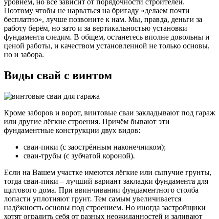
уровнем, но все зависит от порядочности строителей.
Поэтому чтобы не нарваться на бригаду «делаем почти
бесплатно», лучше позвоните к нам. Мы, правда, деньги за
работу берём, но зато и за вертикальностью установки
фундамента следим. В общем, останетесь вполне довольны и
ценой работы, и качеством установленной не только основы,
но и забора.
Виды свай с винтом
Кроме заборов и ворот, винтовые сваи закладывают под гараж
или другие лёгкие строения. Причём бывают эти
фундаментные конструкции двух видов:
сваи-пики (с заострённым наконечником);
сваи-трубы (с зубчатой короной).
Если на Вашем участке имеются лёгкие или сыпучие грунты,
тогда сваи-пики – лучший вариант закладки фундамента для
щитового дома. При ввинчивании фундаментного столба
лопасти уплотняют грунт. Тем самым увеличивается
надёжность основы под строением. Но иногда застройщики
хотят оградить себя от разных неожиданностей и заливают