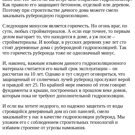
Как правило его защищают бетонном, отделкой или деревом.
Поэтому при строительстве дачного дома можете смело
заказывать рубероидную гидроизоляцию.
Следующим минусом является горючесть. Но огонь враг, по
сути, любых стройматериалов. А если еще точнее, то первым
делом выгорает то, что находится в доме, а уж после –
стройматериалы. И вообще, в русских деревнях уже лет сто
стоят деревянные дома с рубероидной гидроизоляцией. Так
что горючесть рубероида тоже не однозначный минус.
И, наконец, важным изъяном данного гидроизоляционного
материала считается его малый срок эксплуатации – он
рассчитан на 10 лет. Однако и тут следует оговориться, что
защищенный от солнечных лучей рубероид прослужит верой
и правдой лет 25. По крайней мере именно об этом говорят
фундаменты и крыши, построенных в прошлом веке домов,
которым пока не требуют дополнительной гидроизоляции.
И если вы хотите недорого, но надежно защитить от воды
строящийся деверянный дом из сип панелей, смело
заказывайте у нас в качестве гидроизоляции рубероид. Мы
уложим его с соблюдением строительных технологий и
избавим строение от угрозы намокания.