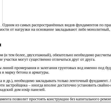
Одним из самых распространённых видов фундаментов по пра
ости от нагрузки на основание закладывают либо монолитный, 
м
м (и тем более, двухэтажный), обязательно необходимо рассчит
е участки могут существенно отличаться друг от друга.
ы линий промерзания и залегания грунтовых вод именно под буд
 и марку бетона и арматуры.
 и др.), необходимо закладывать только ленточный фундамент. А
хоти застройщика – иногда вполне достаточно установить свайно-
адский дом изsip панелей.
нта позволит простоять конструкции без капитального ремонта