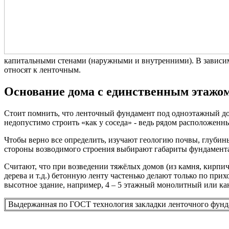
капитальными стенами (наружными и внутренними). В зависим
относят к ленточным.
Основание дома с единственным этажо
Стоит помнить, что ленточный фундамент под одноэтажный до
недопустимо строить «как у соседа» - ведь рядом расположенны
Чтобы верно все определить, изучают геологию почвы, глубин
стороны возводимого строения выбирают габариты фундамента
Считают, что при возведении тяжёлых домов (из камня, кирпича
дерева и т.д.) бетонную ленту частенько делают только по при
высотное здание, например, 4 – 5 этажный монолитный или кан
Выдержанная по ГОСТ технология закладки ленточного фундаме