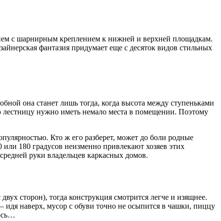
нием с шарнирным креплением к нижней и верхней площадкам.
изайнерская фантазия придумает еще с десяток видов стильных
бной она станет лишь тогда, когда высота между ступеньками
ю лестницу нужно иметь немало места в помещении. Поэтому
пулярностью. Кто ж его разберет, может до боли родные
 или 180 градусов неизменно привлекают хозяев этих
 средней руки владельцев каркасных домов.
двух сторон), тогда конструкция смотрится легче и изящнее.
 идя наверх, мусор с обуви точно не осыпится в чашки, пиццу
лось…