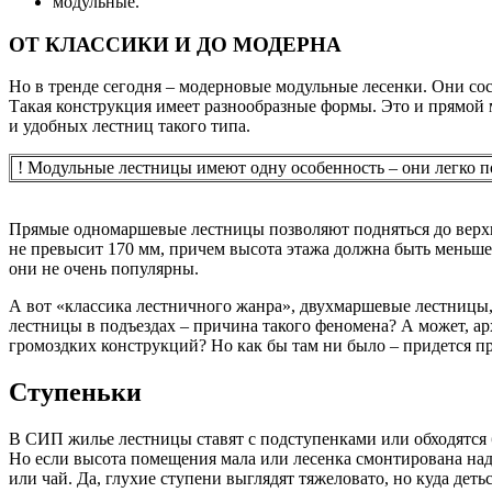
модульные.
ОТ КЛАССИКИ И ДО МОДЕРНА
Но в тренде сегодня – модерновые модульные лесенки. Они со
Такая конструкция имеет разнообразные формы. Это и прямой м
и удобных лестниц такого типа.
! Модульные лестницы имеют одну особенность – они легко по
Прямые одномаршевые лестницы позволяют подняться до верхне
не превысит 170 мм, причем высота этажа должна быть меньш
они не очень популярны.
А вот «классика лестничного жанра», двухмаршевые лестницы, 
лестницы в подъездах – причина такого феномена? А может, а
громоздких конструкций? Но как бы там ни было – придется п
Ступеньки
В СИП жилье лестницы ставят с подступенками или обходятся бе
Но если высота помещения мала или лесенка смонтирована над 
или чай. Да, глухие ступени выглядят тяжеловато, но куда дет