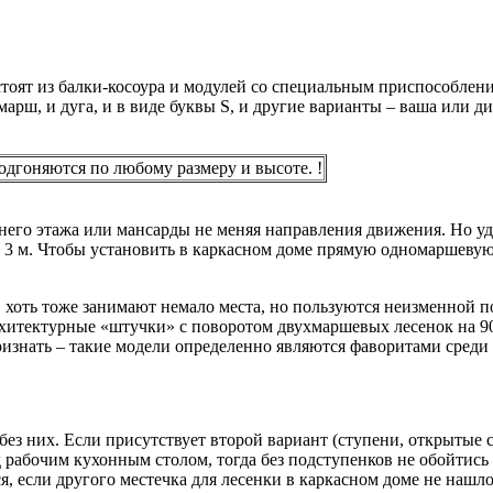
стоят из балки-косоура и модулей со специальным приспособле
арш, и дуга, и в виде буквы S, и другие варианты – ваша или д
дгоняются по любому размеру и высоте. !
го этажа или мансарды не меняя направления движения. Но удо
е 3 м. Чтобы установить в каркасном доме прямую одномаршеву
хоть тоже занимают немало места, но пользуются неизменной по
рхитектурные «штучки» с поворотом двухмаршевых лесенок на 90
ризнать – такие модели определенно являются фаворитами среди
з них. Если присутствует второй вариант (ступени, открытые с 
рабочим кухонным столом, тогда без подступенков не обойтись –
ься, если другого местечка для лесенки в каркасном доме не наш